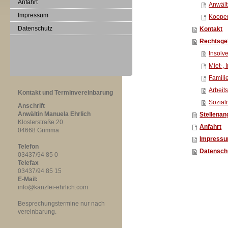
Anfahrt
Anwält
Impressum
Kooper
Datenschutz
Kontakt
Rechtsge
Insolv
Miet-,
Famili
Arbeit
Kontakt und Terminvereinbarung
Sozial
Anschrift
Anwältin Manuela Ehrlich
Stellenan
Klosterstraße 20
Anfahrt
04668 Grimma
Impress
Telefon
Datensch
03437/94 85 0
Telefax
03437/94 85 15
E-Mail:
info@kanzlei-ehrlich.com
Besprechungstermine nur nach
vereinbarung.